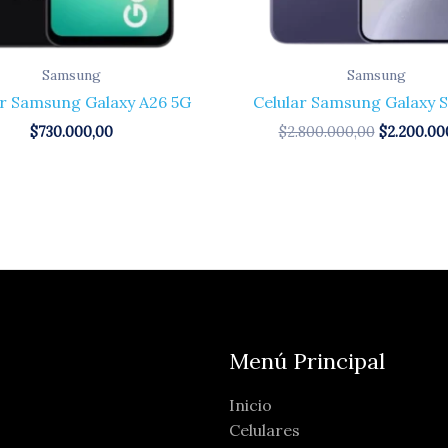
Samsung
Samsung
ar Samsung Galaxy A26 5G
Celular Samsung Galaxy S
$
730.000,00
$
2.800.000,00
$
2.200.00
Menú Principal
Inicio
Celulares