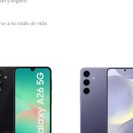
ido y seguro.
e a tu estilo de vida.
Original
price
was:
$2.800.00