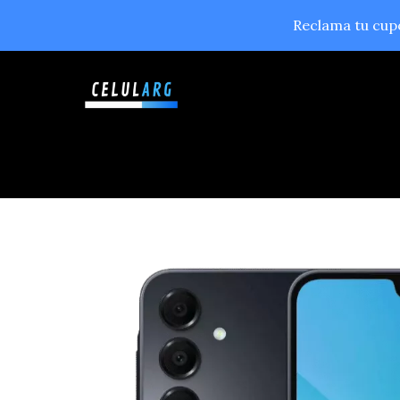
Ir
Reclama tu cu
al
contenido