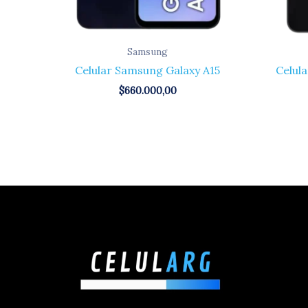
Samsung
Celular Samsung Galaxy A15
Celul
$
660.000,00