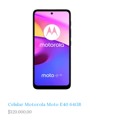
5
.
O
0
0
.
0
F
0
0
0
,
E
0
0
,
0
R
0
.
0
T
.
A
Celular Motorola Moto E40 64GB
$
320.000,00