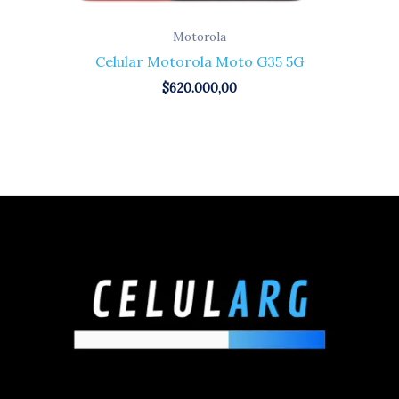
Motorola
Celular Motorola Moto G35 5G
$
620.000,00