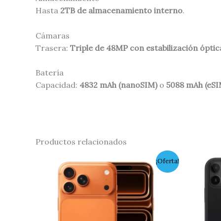
Hasta
2TB de almacenamiento interno
.
Cámaras
Trasera:
Triple de 48MP con estabilización óptic
Batería
Capacidad:
4832 mAh (nanoSIM)
o
5088 mAh (eSI
Productos relacionados
Original
Current
¡Oferta!
price
price
was:
is:
$3.900.000,00.
$3.000.000,00.