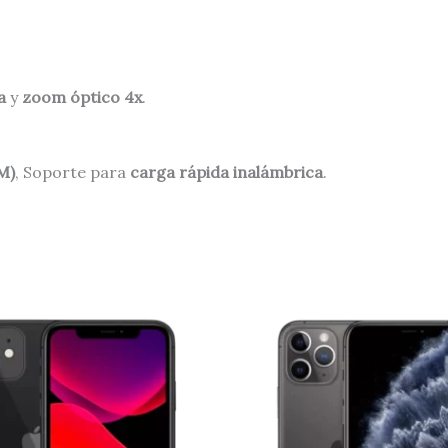
a
y
zoom óptico 4x
.
M)
, Soporte para
carga rápida inalámbrica
.